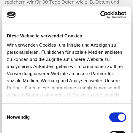
speichern wir für 30 Tage Daten wie z. B. Datum und
Uhrzeit des Seitenaufrufs, die Seite, von der Sie unsere
Seite aufgerufen haben und ähnliches, sofern Sie dieser
Datenerhebung und -speicherung nicht widersprechen.
Diese Webseite verwendet Cookies
Dies erfolgt anonymisiert, ohne den Benutzer der Seite
Wir verwenden Cookies, um Inhalte und Anzeigen zu
persönlich zu identifizieren. Ggf. werden Nutzerprofile
personalisieren, Funktionen für soziale Medien anbieten
mittels eines Pseudonyms erstellt. Auch hierbei erfolgt
zu können und die Zugriffe auf unsere Website zu
keine Verbindung zwischen der hinter dem Pseudonym
analysieren. Außerdem geben wir Informationen zu Ihrer
stehenden natürlichen Personen mit den erhobenen
Verwendung unserer Website an unsere Partner für
Nutzungsdaten. Zur Erhebung und Speicherung der
soziale Medien, Werbung und Analysen weiter. Unsere
Nutzungsdaten setzen wir auch Cookies ein.
Partner führen diese Informationen möglicherweise mit
weiteren Daten zusammen, die Sie ihnen bereitgestellt
Dabei handelt es sich um kleine Textdateien, die auf
haben oder die sie im Rahmen Ihrer Nutzung der Dienste
Ihrem Computer gespeichert werden und zur
gesammelt haben.
Einwilligungsauswahl
Speicherung von statistischen Information wie
Notwendig
Betriebssystem, Ihrem Internetbenutzungsprogramm
(Browser), IP-Adresse, der zuvor aufgerufene Webseite